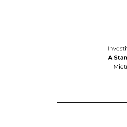
Investi
A Sta
Miet