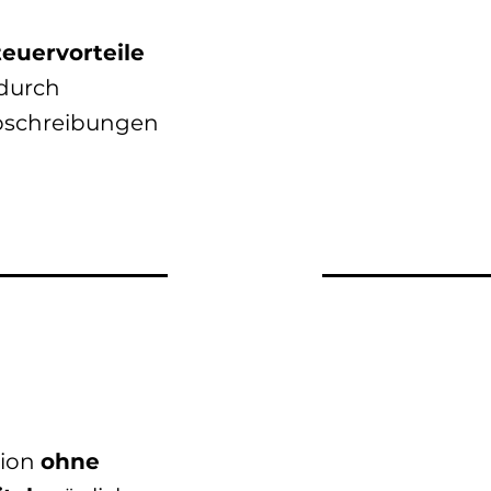
euervorteile
durch
bschreibungen
tion
ohne