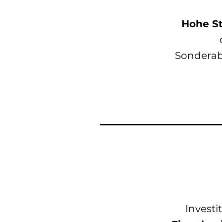
Hohe St
Sondera
Investi