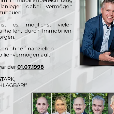
 im Immobilienbereich tätig
alanleger dabei Vermögen
fzubauen.
ist es, möglichst vielen
 helfen, durch Immobilien
sorgen.
en ohne finanziellen
ilienvermögen auf.
"
ar der
01.07.1998
STARK,
HLAGBAR!“