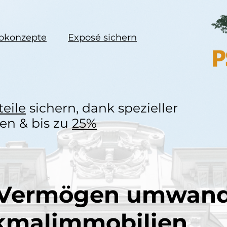
okonzepte
Exposé sichern
eile
sichern, dank spezieller
en & bis zu
25%
n Vermögen umwan
kmalimmobilien