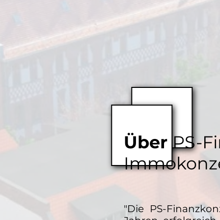
Über
PS-Fi
Immokonz
"
Die PS-Finanzkon