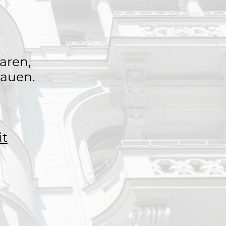
aren,
bauen.
it