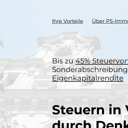
Ihre Vorteile
Über PS-Imm
Bis zu
45% Steuervort
Sonderabschreibung
Eigenkapitalrendite
Steuern i
durch Den